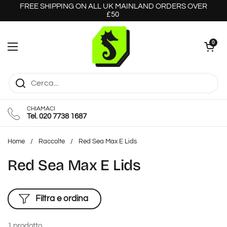
Passa ai contenuti
FREE SHIPPING ON ALL UK MAINLAND ORDERS OVER
£50
Apri carrello
0
Apri menu
CHIAMACI
Tel. 020 7738 1687
Home
/
Raccolte
/
Red Sea Max E Lids
Red Sea Max E Lids
Filtra e ordina
1 prodotto