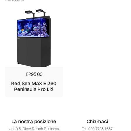
Prezzo di listino
£295.00
Red Sea MAX E 260
Peninsula Pro Lid
La nostra posizione
Chiamaci
Unità 5, River Reach Business
Tel. 020 7738 1687