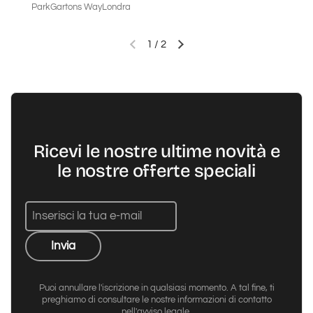
ParkGartons WayLondra
1
/
2
Diapositiva precedente
Diapositiva successiva
Ricevi le nostre ultime novità e
le nostre offerte speciali
Invia
Puoi annullare l'iscrizione in qualsiasi momento. A tal fine, ti
preghiamo di consultare le nostre informazioni di contatto
nell'avviso legale.